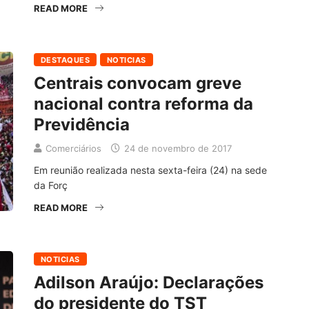
READ MORE
DESTAQUES
NOTICIAS
Centrais convocam greve
nacional contra reforma da
Previdência
Comerciários
24 de novembro de 2017
Em reunião realizada nesta sexta-feira (24) na sede
da Forç
READ MORE
NOTICIAS
Adilson Araújo: Declarações
do presidente do TST