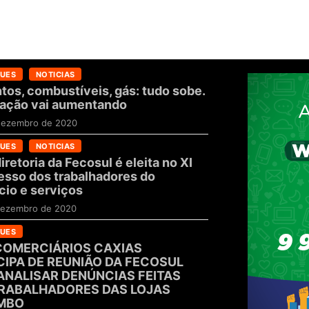
UES
NOTICIAS
tos, combustíveis, gás: tudo sobe.
flação vai aumentando
dezembro de 2020
UES
NOTICIAS
iretoria da Fecosul é eleita no XI
sso dos trabalhadores do
io e serviços
dezembro de 2020
UES
COMERCIÁRIOS CAXIAS
CIPA DE REUNIÃO DA FECOSUL
ANALISAR DENÚNCIAS FEITAS
RABALHADORES DAS LOJAS
MBO