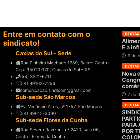
Entre em contato com o
DESTAQ
Alimen
sindicato!
E a in
Caxias do Sul – Sede
9 de 
Rua Pinheiro Machado 1239, Bairro: Centro,
DESTAQ
Cep: 95020-170, Caxias do Sul – RS
Nova d
(54) 3221-6711
Congre
(54) 99163-7256
comérc
comunicacao.sindicom@gmail.com
7 de 
Sub-sede São Marcos
DESTAQ
Av. Venâncio Aires, nº 1757, São Marcos
SINDI
(54) 99615-3090
PARTI
Sub-sede Flores da Cunha
PARA 
Rua Severo Ravizoni, nº 2420, sala 06,
POR T
Centro, Flores da Cunha
COLO