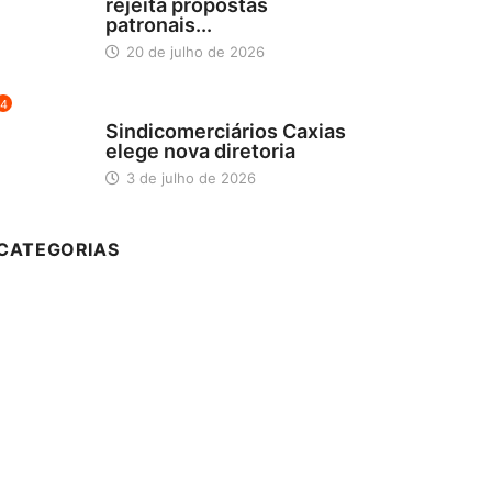
rejeita propostas
patronais...
20 de julho de 2026
4
DESTAQUES
Sindicomerciários Caxias
elege nova diretoria
3 de julho de 2026
CATEGORIAS