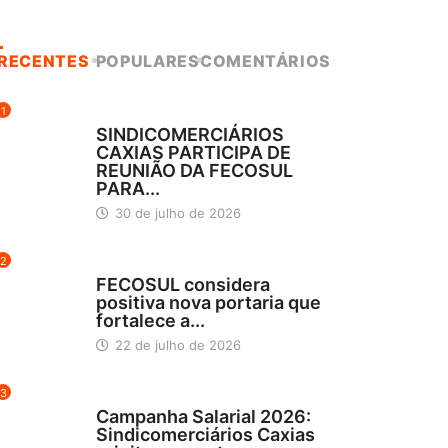
RECENTES
POPULARES
COMENTÁRIOS
1
DESTAQUES
SINDICOMERCIÁRIOS
CAXIAS PARTICIPA DE
REUNIÃO DA FECOSUL
PARA...
30 de julho de 2026
2
DESTAQUES
FECOSUL considera
positiva nova portaria que
fortalece a...
22 de julho de 2026
3
DESTAQUES
Campanha Salarial 2026:
Sindicomerciários Caxias