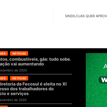
SINDILOJAS QUER APROV
UES
NOTICIAS
tos, combustíveis, gás: tudo sobe.
flação vai aumentando
dezembro de 2020
UES
NOTICIAS
iretoria da Fecosul é eleita no XI
sso dos trabalhadores do
io e serviços
dezembro de 2020