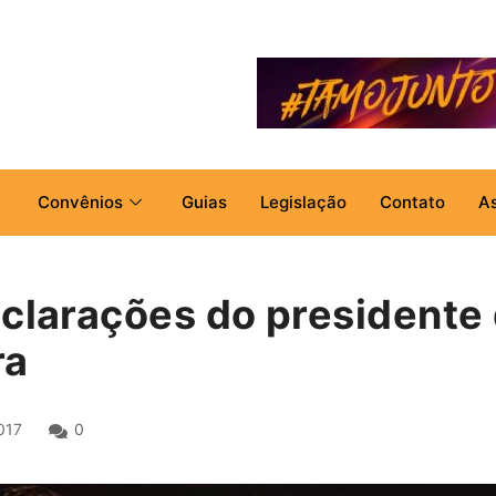
Convênios
Guias
Legislação
Contato
A
eclarações do presidente
ra
017
0