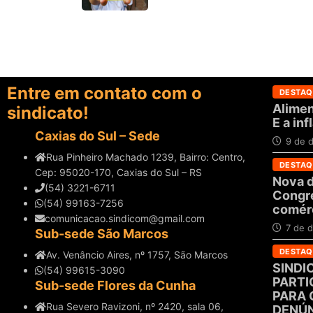
Entre em contato com o
DESTAQ
Alimen
sindicato!
E a in
Caxias do Sul – Sede
9 de 
Rua Pinheiro Machado 1239, Bairro: Centro,
DESTAQ
Cep: 95020-170, Caxias do Sul – RS
Nova d
(54) 3221-6711
Congre
(54) 99163-7256
comérc
comunicacao.sindicom@gmail.com
7 de 
Sub-sede São Marcos
DESTAQ
Av. Venâncio Aires, nº 1757, São Marcos
SINDI
(54) 99615-3090
PARTI
Sub-sede Flores da Cunha
PARA 
Rua Severo Ravizoni, nº 2420, sala 06,
DENÚN