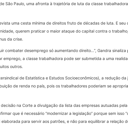
 de São Paulo, uma afronta à trajetória de luta da classe trabalhador
ista uma cesta mínima de direitos fruto de décadas de luta. E seu d
ade, querem praticar o maior ataque do capital contra o trabalho, 
us da crise.
uir combater desemprego só aumentando direito…”, Gandra sinaliza 
r emprego, a classe trabalhadora pode ser submetida a uma realidad
itos outros.
rsindical de Estatística e Estudos Socioeconômicos), a redução da 
ibuição de renda no país, pois os trabalhadores poderiam se apropri
 decisão na Corte a divulgação da lista das empresas autuadas pela
irmar que é necessário “modernizar a legislação” porque sem isso “o 
 elaborada para servir aos patrões, e não para equilibrar a relação d