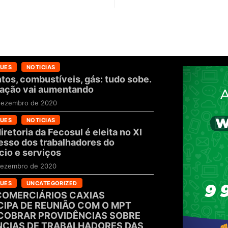
UES
NOTICIAS
tos, combustíveis, gás: tudo sobe.
flação vai aumentando
dezembro de 2020
UES
NOTICIAS
iretoria da Fecosul é eleita no XI
sso dos trabalhadores do
io e serviços
dezembro de 2020
UES
UNCATEGORIZED
COMERCIÁRIOS CAXIAS
CIPA DE REUNIÃO COM O MPT
COBRAR PROVIDÊNCIAS SOBRE
CIAS DE TRABALHADORES DAS