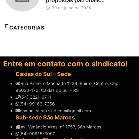
propostas patronais...
20 de julho de 2026
CATEGORIAS
Entre em contato com o sindicato!
Caxias do Sul – Sede
Rua Pinheiro Machado 1239, Bairro: Centro, Cep:
95020-170, Caxias do Sul – RS
(54) 3221-6711
(54) 99163-7256
comunicacao.sindicom@gmail.com
Sub-sede São Marcos
Av. Venâncio Aires, nº 1757, São Marcos
(54) 99615-3090