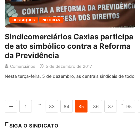
DESTAQUES
NOTICIAS
Sindicomerciários Caxias participa
de ato simbólico contra a Reforma
da Previdência
Comerciários
5 de dezembro de 2017
Nesta terça-feira, 5 de dezembro, as centrais sindicais de todo
…
…
1
83
84
85
86
87
95
SIGA O SINDICATO