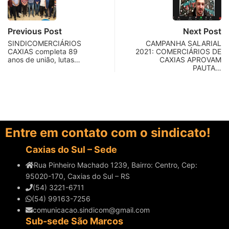
Previous Post
Next Post
SINDICOMERCIÁRIOS
CAMPANHA SALARIAL
CAXIAS completa 89
2021: COMERCIÁRIOS DE
anos de união, lutas…
CAXIAS APROVAM
PAUTA…
Entre em contato com o sindicato!
Caxias do Sul – Sede
Rua Pinheiro Machado 1239, Bairro: Centro, Cep:
95020-170, Caxias do Sul – RS
(54) 3221-6711
(54) 99163-7256
comunicacao.sindicom@gmail.com
Sub-sede São Marcos