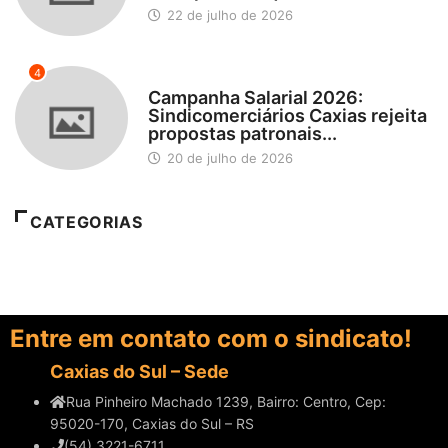
22 de julho de 2026
4
DESTAQUES
Campanha Salarial 2026:
Sindicomerciários Caxias rejeita
propostas patronais...
20 de julho de 2026
CATEGORIAS
Entre em contato com o sindicato!
Caxias do Sul – Sede
Rua Pinheiro Machado 1239, Bairro: Centro, Cep:
95020-170, Caxias do Sul – RS
(54) 3221-6711