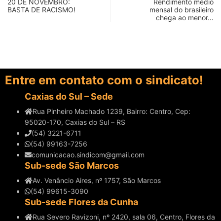
20 DE NOVEMBRO:
Rendimento médio
BASTA DE RACISMO!
mensal do brasileiro
chega ao menor…
Entre em contato com o sindicato!
Caxias do Sul – Sede
Rua Pinheiro Machado 1239, Bairro: Centro, Cep:
95020-170, Caxias do Sul – RS
(54) 3221-6711
(54) 99163-7256
comunicacao.sindicom@gmail.com
Sub-sede São Marcos
Av. Venâncio Aires, nº 1757, São Marcos
(54) 99615-3090
Sub-sede Flores da Cunha
Rua Severo Ravizoni, nº 2420, sala 06, Centro, Flores da