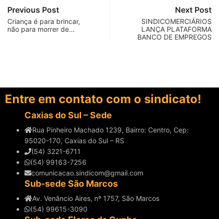
Previous Post
Next Post
Criança é para brincar,
SINDICOMERCIÁRIOS
não para morrer de…
LANÇA PLATAFORMA
BANCO DE EMPREGOS
Entre em contato com o sindicato!
Caxias do Sul – Sede
Rua Pinheiro Machado 1239, Bairro: Centro, Cep:
95020-170, Caxias do Sul – RS
(54) 3221-6711
(54) 99163-7256
comunicacao.sindicom@gmail.com
Sub-sede São Marcos
Av. Venâncio Aires, nº 1757, São Marcos
(54) 99615-3090