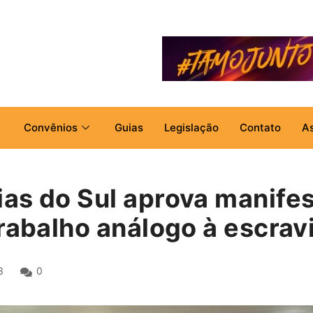
Convênios
Guias
Legislação
Contato
A
as do Sul aprova manifes
trabalho análogo à escrav
3
0