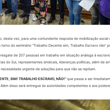
, desta vez, para uma contundente resposta de mobilização social co
torno do seminário “Trabalho Decente sim, Trabalho Escravo não” p
 resgate de 207 pessoas em trabalho em situação análoga à escravidã
 do Sul, representantes sindicais, lideranças políticas, além de am
a necessidade urgente de soluções para que não se repitam.
NTE, SIM! TRABALHO ESCRAVO, NÃO!”
que passa a ser imediata
ém disso será entregue às autoridades competentes e aos poderes ex