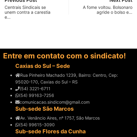
Previous Post
Next Post
Centrais Sindicais se
A fome voltou. Bolsonaro
unem contra a carestia
agride o bolso e…
e…
Entre em contato com o sindicato!
Caxias do Sul – Sede
Rua Pinheiro Machado 1239, Bairro: Centro, Cep:
95020-170, Caxias do Sul – RS
(54) 3221-6711
(54) 99163-7256
comunicacao.sindicom@gmail.com
Sub-sede São Marcos
Av. Venâncio Aires, nº 1757, São Marcos
(54) 99615-3090
Sub-sede Flores da Cunha