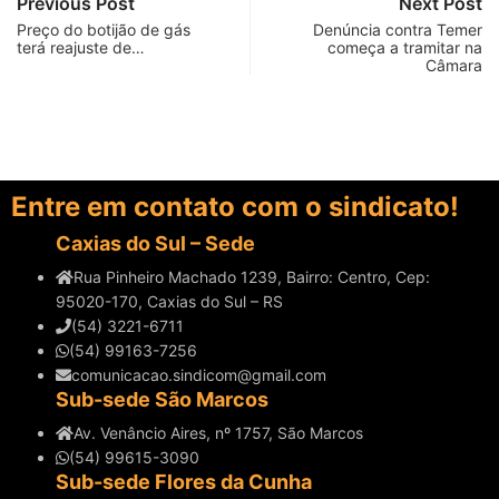
Previous Post
Next Post
Preço do botijão de gás
Denúncia contra Temer
terá reajuste de…
começa a tramitar na
Câmara
Entre em contato com o sindicato!
Caxias do Sul – Sede
Rua Pinheiro Machado 1239, Bairro: Centro, Cep:
95020-170, Caxias do Sul – RS
(54) 3221-6711
(54) 99163-7256
comunicacao.sindicom@gmail.com
Sub-sede São Marcos
Av. Venâncio Aires, nº 1757, São Marcos
(54) 99615-3090
Sub-sede Flores da Cunha