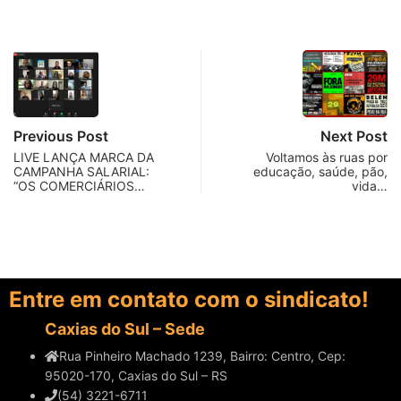
Previous Post
Next Post
LIVE LANÇA MARCA DA
Voltamos às ruas por
CAMPANHA SALARIAL:
educação, saúde, pão,
“OS COMERCIÁRIOS…
vida…
Entre em contato com o sindicato!
Caxias do Sul – Sede
Rua Pinheiro Machado 1239, Bairro: Centro, Cep:
95020-170, Caxias do Sul – RS
(54) 3221-6711