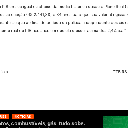
 PIB cresça igual ou abaixo da média histórica desde o Plano Real (
 de sua criação (R$ 2.441,38) e 34 anos para que seu valor atingiss
rante-se que ao final do período da política, independente dos ciclo
nto real do PIB nos anos em que ele crescer acima dos 2,4% a.a.”
eio a…
CTB RS 
UES
NOTICIAS
tos, combustíveis, gás: tudo sobe.