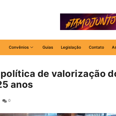
Convênios
Guias
Legislação
Contato
A
olítica de valorização d
25 anos
0