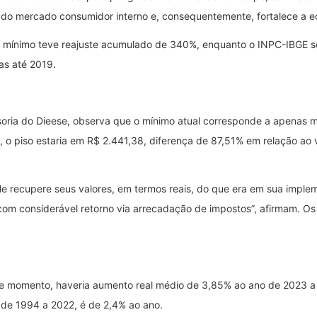
do mercado consumidor interno e, consequentemente, fortalece a eco
io mínimo teve reajuste acumulado de 340%, enquanto o INPC-IBGE 
nas até 2019.
oria do Dieese, observa que o mínimo atual corresponde a apenas me
 o piso estaria em R$ 2.441,38, diferença de 87,51% em relação ao v
le recupere seus valores, em termos reais, do que era em sua imple
 com considerável retorno via arrecadação de impostos”, afirmam. Os 
 de momento, haveria aumento real médio de 3,85% ao ano de 2023 
 de 1994 a 2022, é de 2,4% ao ano.