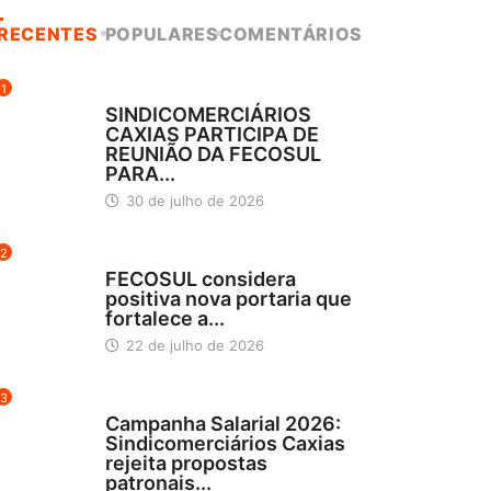
RECENTES
POPULARES
COMENTÁRIOS
1
DESTAQUES
SINDICOMERCIÁRIOS
CAXIAS PARTICIPA DE
REUNIÃO DA FECOSUL
PARA...
30 de julho de 2026
2
DESTAQUES
FECOSUL considera
positiva nova portaria que
fortalece a...
22 de julho de 2026
3
DESTAQUES
Campanha Salarial 2026:
Sindicomerciários Caxias
rejeita propostas
patronais...