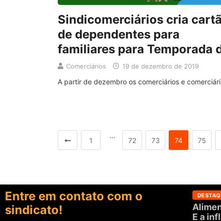
Sindicomerciários cria cart
de dependentes para
familiares para Temporada 
Comerciários
19 de dezembro de 2019
A partir de dezembro os comerciários e comerciár
…
1
72
73
74
75
Entre em contato com o
DESTAQ
Alimen
sindicato!
E a in