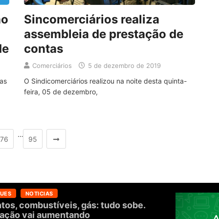
ão
Sincomerciários realiza
assembleia de prestação de
de
contas
Comerciários
5 de dezembro de 2019
ias
O Sindicomerciários realizou na noite desta quinta-
feira, 05 de dezembro,
…
76
95
UES
NOTICIAS
tos, combustíveis, gás: tudo sobe.
flação vai aumentando