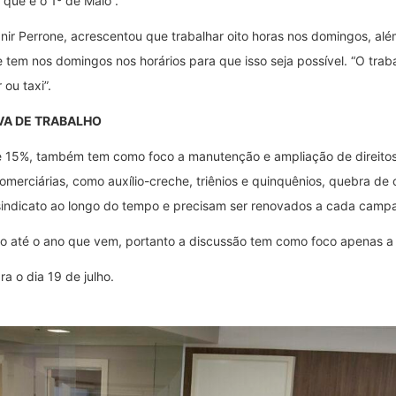
 que é o 1º de Maio”.
nir Perrone, acrescentou que trabalhar oito horas nos domingos, além
 tem nos domingos nos horários para que isso seja possível. “O tra
ou taxi”.
VA DE TRABALHO
 de 15%, também tem como foco a manutenção e ampliação de direito
omerciárias, como auxílio-creche, triênios e quinquênios, quebra de
 sindicato ao longo do tempo e precisam ser renovados a cada campan
o até o ano que vem, portanto a discussão tem como foco apenas a 
 o dia 19 de julho.