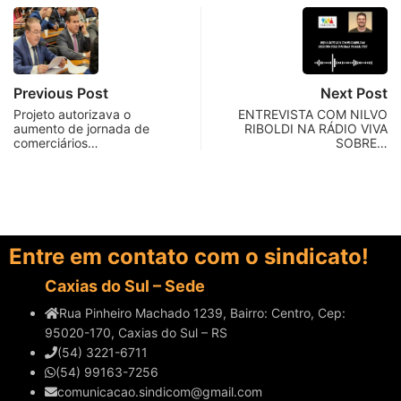
Previous Post
Next Post
Projeto autorizava o
ENTREVISTA COM NILVO
aumento de jornada de
RIBOLDI NA RÁDIO VIVA
comerciários…
SOBRE…
Entre em contato com o sindicato!
Caxias do Sul – Sede
Rua Pinheiro Machado 1239, Bairro: Centro, Cep:
95020-170, Caxias do Sul – RS
(54) 3221-6711
(54) 99163-7256
comunicacao.sindicom@gmail.com