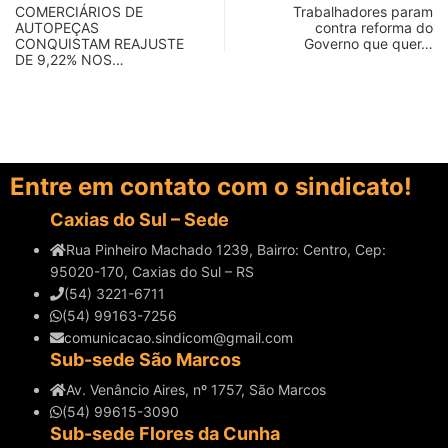
COMERCIÁRIOS DE
Trabalhadores param
AUTOPEÇAS
contra reforma do
CONQUISTAM REAJUSTE
Governo que quer…
DE 9,22% NOS…
Entre em contato com o sindicato!
Caxias do Sul – Sede
Rua Pinheiro Machado 1239, Bairro: Centro, Cep:
95020-170, Caxias do Sul – RS
(54) 3221-6711
(54) 99163-7256
comunicacao.sindicom@gmail.com
Sub-sede São Marcos
Av. Venâncio Aires, nº 1757, São Marcos
(54) 99615-3090
Sub-sede Flores da Cunha