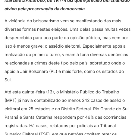
Marcelo D’Ambroso, do TRT-4 diz que é preciso um chamado
cívico pela preservação da democracia
A violência do bolsonarismo vem se manifestando das mais
diversas formas nestas eleições. Uma delas passa muitas vezes
despercebida para boa parte da opinião pública, mas nem por
isso é menos grave: o assédio eleitoral. Especialmente após a
realização do primeiro turno, vieram à tona diversas denúncias
relacionadas a crimes deste tipo pelo país, sobretudo onde o
apoio a Jair Bolsonaro (PL) é mais forte, como os estados do
Sul.
Até esta quinta-feira (13), o Ministério Público do Trabalho
(MPT) já havia contabilizado ao menos 242 casos de assédio
eleitoral em 25 estados e no Distrito Federal. Rio Grande do Sul,
Paraná e Santa Catarina respondem por 46% das ocorrências
registradas. Há casos, relatados por policiais ao Tribunal
Superior Eleitoral (TSE), em que patrões cogitam reter os