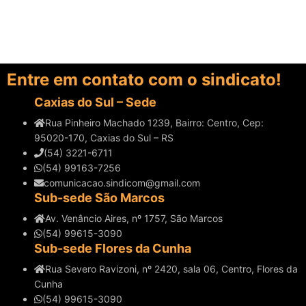
Entre em contato com o sindicato!
Caxias do Sul – Sede
Rua Pinheiro Machado 1239, Bairro: Centro, Cep:
95020-170, Caxias do Sul – RS
(54) 3221-6711
(54) 99163-7256
comunicacao.sindicom@gmail.com
Sub-sede São Marcos
Av. Venâncio Aires, nº 1757, São Marcos
(54) 99615-3090
Sub-sede Flores da Cunha
Rua Severo Ravizoni, nº 2420, sala 06, Centro, Flores da
Cunha
(54) 99615-3090