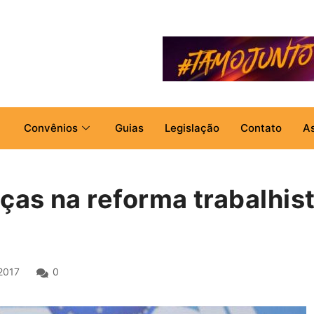
Convênios
Guias
Legislação
Contato
A
as na reforma trabalhis
2017
0