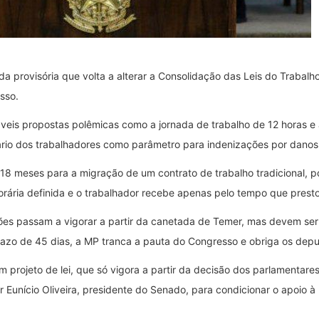
da provisória que volta a alterar a Consolidação das Leis do Trabal
sso.
is propostas polêmicas como a jornada de trabalho de 12 horas e a
alário dos trabalhadores como parâmetro para indenizações por danos 
18 meses para a migração de um contrato de trabalho tradicional, 
rária definida e o trabalhador recebe apenas pelo tempo que presto
ações passam a vigorar a partir da canetada de Temer, mas devem se
razo de 45 dias, a MP tranca a pauta do Congresso e obriga os dep
projeto de lei, que só vigora a partir da decisão dos parlamentare
Eunício Oliveira, presidente do Senado, para condicionar o apoio à 