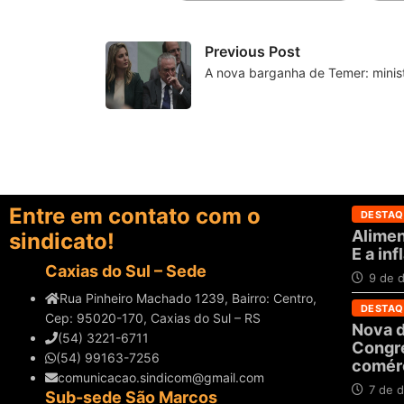
Previous Post
A nova barganha de Temer: minis
Entre em contato com o
DESTAQ
Alimen
sindicato!
E a in
Caxias do Sul – Sede
9 de 
Rua Pinheiro Machado 1239, Bairro: Centro,
DESTAQ
Cep: 95020-170, Caxias do Sul – RS
Nova d
(54) 3221-6711
Congre
(54) 99163-7256
comérc
comunicacao.sindicom@gmail.com
7 de 
Sub-sede São Marcos