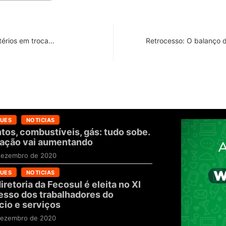
térios em troca…
Retrocesso: O balanço 
UES
NOTICIAS
tos, combustíveis, gás: tudo sobe.
flação vai aumentando
dezembro de 2020
UES
NOTICIAS
iretoria da Fecosul é eleita no XI
sso dos trabalhadores do
io e serviços
dezembro de 2020