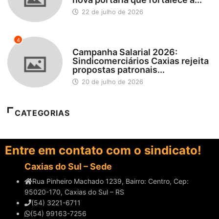
22 de julho de 2026
4
DESTAQUES
Campanha Salarial 2026:
Sindicomerciários Caxias rejeita
propostas patronais...
20 de julho de 2026
CATEGORIAS
Entre em contato com o sindicato!
Caxias do Sul – Sede
Rua Pinheiro Machado 1239, Bairro: Centro, Cep:
95020-170, Caxias do Sul – RS
(54) 3221-6711
(54) 99163-7256