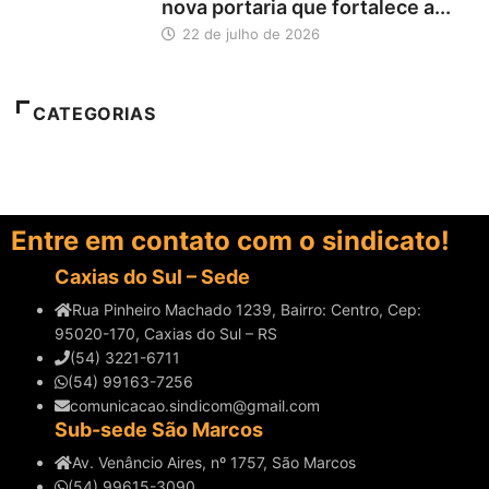
nova portaria que fortalece a...
22 de julho de 2026
CATEGORIAS
Entre em contato com o sindicato!
Caxias do Sul – Sede
Rua Pinheiro Machado 1239, Bairro: Centro, Cep:
95020-170, Caxias do Sul – RS
(54) 3221-6711
(54) 99163-7256
comunicacao.sindicom@gmail.com
Sub-sede São Marcos
Av. Venâncio Aires, nº 1757, São Marcos
(54) 99615-3090