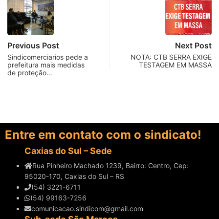
Previous Post
Next Post
Sindicomerciarios pede a
NOTA: CTB SERRA EXIGE
prefeitura mais medidas
TESTAGEM EM MASSA
de proteção…
Entre em contato com o sindicato!
Caxias do Sul – Sede
Rua Pinheiro Machado 1239, Bairro: Centro, Cep:
95020-170, Caxias do Sul – RS
(54) 3221-6711
(54) 99163-7256
comunicacao.sindicom@gmail.com