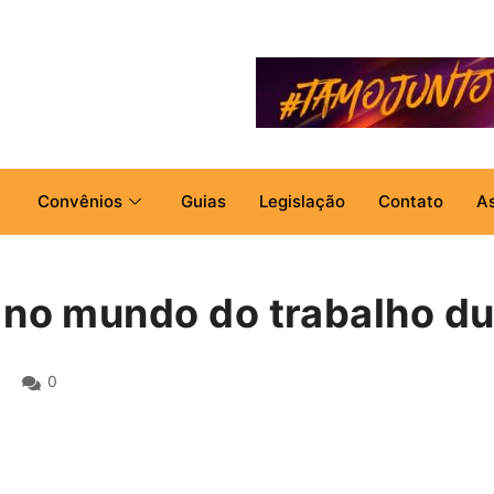
Convênios
Guias
Legislação
Contato
A
 no mundo do trabalho d
0