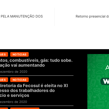
A PELA MANUTENÇÃO DOS
Retorno presencial 
UES
NOTICIAS
tos, combustíveis, gás: tudo sobe.
flação vai aumentando
dezembro de 2020
UES
NOTICIAS
iretoria da Fecosul é eleita no XI
sso dos trabalhadores do
io e serviços
dezembro de 2020