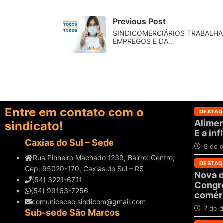
Previous Post
SINDICOMERCIÁRIOS TRABALH
EMPREGOS E DA…
Entre em contato com o
DESTAQ
Alimen
sindicato!
E a in
Caxias do Sul – Sede
9 de 
Rua Pinheiro Machado 1239, Bairro: Centro,
DESTAQ
Cep: 95020-170, Caxias do Sul – RS
Nova d
(54) 3221-6711
Congre
(54) 99163-7256
comérc
comunicacao.sindicom@gmail.com
7 de 
Sub-sede São Marcos