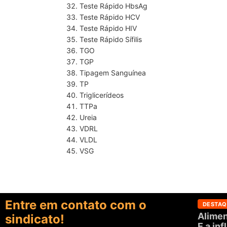
Teste Rápido HbsAg
Teste Rápido HCV
Teste Rápido HIV
Teste Rápido Sífilis
TGO
TGP
Tipagem Sanguínea
TP
Triglicerídeos
TTPa
Ureia
VDRL
VLDL
VSG
Entre em contato com o
DESTAQ
Alimen
sindicato!
E a in