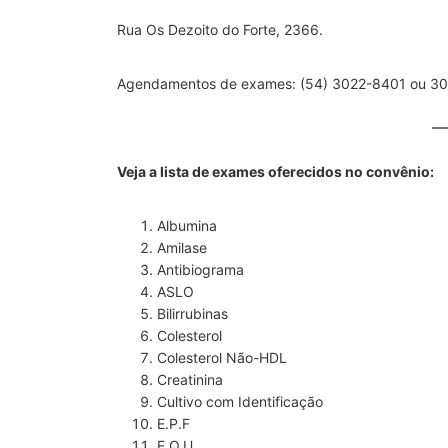
Rua Os Dezoito do Forte, 2366.
Agendamentos de exames: (54) 3022-8401 ou 3
Veja a lista de exames oferecidos no convênio:
Albumina
Amilase
Antibiograma
ASLO
Bilirrubinas
Colesterol
Colesterol Não-HDL
Creatinina
Cultivo com Identificação
E.P.F
E.Q.U