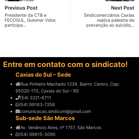
Previous Post
Next Post
Presidente da CTB e
Sindicomerciários Caxias
FECOSUL, Guiomar Vidor,
realiza palestra de
participa…
prevenção ao suicídio…
Entre em contato com o sindicato!
Caxias do Sul – Sede
Rua Pinheiro Machado 1239, Bairro: Centro, Cep:
95020-170, Caxias do Sul – RS
(54) 3221-6711
(54) 99163-7256
comunicacao.sindicom@gmail.com
Sub-sede São Marcos
Av. Venâncio Aires, nº 1757, São Marcos
(54) 99615-3090