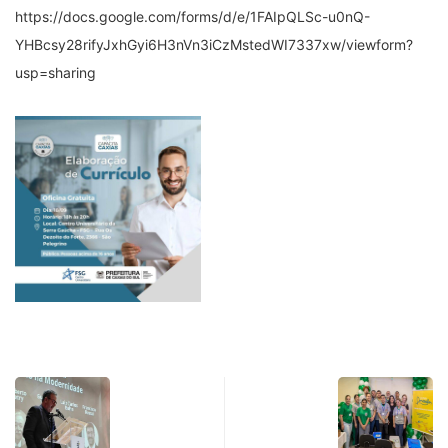
https://docs.google.com/forms/d/e/1FAIpQLSc-u0nQ-
YHBcsy28rifyJxhGyi6H3nVn3iCzMstedWI7337xw/viewform?
usp=sharing