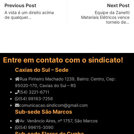
Previous Post
Next Post
A vida é um direito acima
Equipe da Zanetti
de qualquer…
Materiais Elétricos vence
torneio de…
Entre em contato com o sindicato!
Caxias do Sul – Sede
Rua Pinheiro Machado 1239, Bairro: Centro, Cep:
95020-170, Caxias do Sul – RS
(54) 3221-6711
(54) 99163-7256
comunicacao.sindicom@gmail.com
Sub-sede São Marcos
Av. Venâncio Aires, nº 1757, São Marcos
(54) 99615-3090
Sub-sede Flores da Cunha