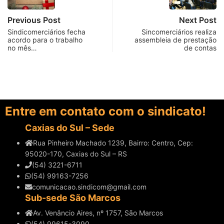
Previous Post
Next Post
Sindicomerciários fecha
Sincomerciários realiza
acordo para o trabalho
assembleia de prestação
no mês…
de contas
Entre em contato com o sindicato!
Caxias do Sul – Sede
Rua Pinheiro Machado 1239, Bairro: Centro, Cep:
95020-170, Caxias do Sul – RS
(54) 3221-6711
(54) 99163-7256
comunicacao.sindicom@gmail.com
Sub-sede São Marcos
Av. Venâncio Aires, nº 1757, São Marcos
(54) 99615-3090