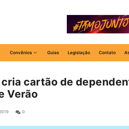
Convênios
Guias
Legislação
Contato
A
 cria cartão de dependent
e Verão
2019
0