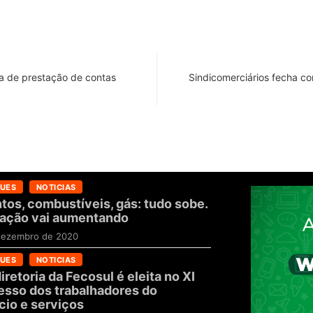
ia de prestação de contas
Sindicomerciários fecha c
UES
NOTICIAS
tos, combustíveis, gás: tudo sobe.
flação vai aumentando
dezembro de 2020
UES
NOTICIAS
iretoria da Fecosul é eleita no XI
sso dos trabalhadores do
io e serviços