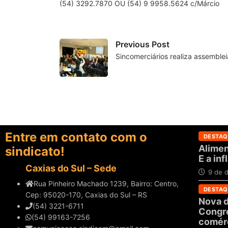
(54) 3292.7870 OU (54) 9 9958.5624 c/Márcio
Previous Post
Sincomerciários realiza assemble
Entre em contato com o
DESTAQ
Alimen
sindicato!
E a in
Caxias do Sul – Sede
9 de 
Rua Pinheiro Machado 1239, Bairro: Centro,
DESTAQ
Cep: 95020-170, Caxias do Sul – RS
Nova d
(54) 3221-6711
Congre
(54) 99163-7256
comérc