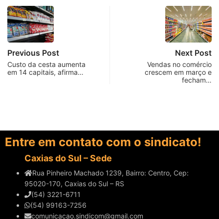
Previous Post
Next Post
Custo da cesta aumenta
Vendas no comércio
em 14 capitais, afirma…
crescem em março e
fecham…
Entre em contato com o sindicato!
Caxias do Sul – Sede
Rua Pinheiro Machado 1239, Bairro: Centro, Cep:
95020-170, Caxias do Sul – RS
(54) 3221-6711
(54) 99163-7256
comunicacao.sindicom@gmail.com