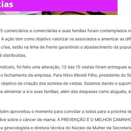
15 comerciários e comerciárias e suas famílias foram contemplados 
. A ação tem como objetivo valorizar os associados e amenizar as d
a crise, estão na linha de frente garantindo o abastecimento da popu
 distribuídas.
sindicato, foi feito uma alteração, 13 das 15 cestas foram entregues
o fechamento da empresa. Para Nilvo Riboldi Filho, presidente do Si
o objetivo da criação dos sorteios de cestas. Estamos dando o suport
limentar a si e suas famílias, além das despesas como aluguéis, águ
ambém aproveitou o momento para convidar a todos para a próxima ter
e sobre o câncer de mama: A PREVENÇÃO É O MELHOR CAMINHO. O e
ginecologista e diretora técnica do Núcleo da Mulher da Secretari