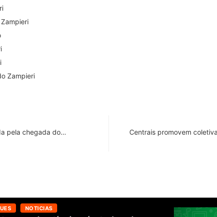
ri
 Zampieri
o
i
i
do Zampieri
da pela chegada do…
Centrais promovem coletiv
UES
NOTICIAS