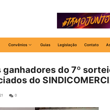
Convênios
Guias
Legislação
Contato
A
 ganhadores do 7º sortei
ociados do SINDICOMERC
21
0