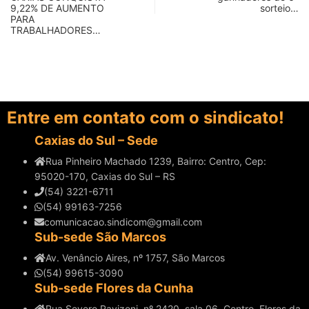
9,22% DE AUMENTO
sorteio…
PARA
TRABALHADORES…
Entre em contato com o sindicato!
Caxias do Sul – Sede
Rua Pinheiro Machado 1239, Bairro: Centro, Cep:
95020-170, Caxias do Sul – RS
(54) 3221-6711
(54) 99163-7256
comunicacao.sindicom@gmail.com
Sub-sede São Marcos
Av. Venâncio Aires, nº 1757, São Marcos
(54) 99615-3090
Sub-sede Flores da Cunha
Rua Severo Ravizoni, nº 2420, sala 06, Centro, Flores da