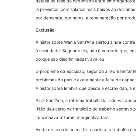
defesa da tese do negociado entre empregados e p
já previstos, com salários mais baixos ao dos ano
por demanda, por horas, a remuneração por produt
Exclusão
A historiadora Wania Sant’Ana alertou ainda contra
à sociedade. Segundo ela, não é verdade que, em
porque são discriminadas”, avaliou
O problema da exclusão, segundo a representante 
problemas do país é exatamente a falta de capaci
A historiadora lembra que desde a escravidão, a ex
Para Sant’Ana, a reforma trabalhista “não vai dar
“Não deu certo na transição do trabalho escravo p
‘funcionavam’ foram marginalizadas”.
Ainda de acordo com a historiadora, o trabalho é