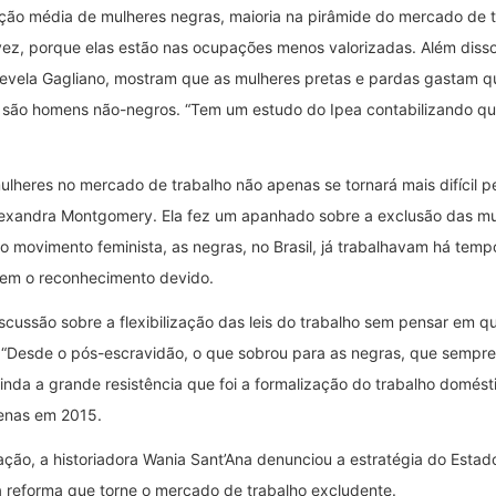
o média de mulheres negras, maioria na pirâmide do mercado de tr
vez, porque elas estão nas ocupações menos valorizadas. Além diss
evela Gagliano, mostram que as mulheres pretas e pardas gastam q
a são homens não-negros. “Tem um estudo do Ipea contabilizando qu
heres no mercado de trabalho não apenas se tornará mais difícil pe
Alexandra Montgomery. Ela fez um apanhado sobre a exclusão das mu
 movimento feminista, as negras, no Brasil, já trabalhavam há temp
 sem o reconhecimento devido.
cussão sobre a flexibilização das leis do trabalho sem pensar em qu
. “Desde o pós-escravidão, o que sobrou para as negras, que sempr
nda a grande resistência que foi a formalização do trabalho domésti
penas em 2015.
ação, a historiadora Wania Sant’Ana denunciou a estratégia do Estado
a reforma que torne o mercado de trabalho excludente.