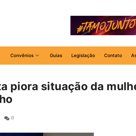
Convênios
Guias
Legislação
Contato
A
ta piora situação da mulh
lho
0