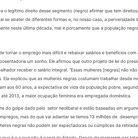
a o legítimo direito desse segmento (negro) afirmar que tem direito
 se abater de diferentes formas e, no nosso caso, a perversidade é
nte neste última década, mal e porcamente que a população negra c
de tornar o emprego mais difícil e rebaixar salários e benefícios com
posentadoria um sonho. Ele afirmou que outro projeto de lei do pres
balhador receber o salário integral. “Essas mulheres [negras] não vã
u. Ela explicou que as mulheres negras costumam trabalhar desde m
m aos 60 anos, a expectativa de vida da população pobre, segundo es
to, até 2013, a maior ocupação feminina era empregada doméstica.
te do golpe dado pelo setor neoliberal e estão baseadas em argum
 empregos, mas do que vai adiantar se temos 13 milhões de desemp
heres negras não podem ser espectadoras ou cúmplices da retirada d
o que é e o que não é papel do Estado. Depois de mamarem nas tet