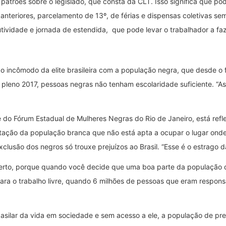
atrões sobre o legislado, que consta da CLT. Isso significa que po
s anteriores, parcelamento de 13º, de férias e dispensas coletivas s
ividade e jornada de estendida, que pode levar o trabalhador a faz
 o incômodo da elite brasileira com a população negra, que desde o f
 pleno 2017, pessoas negras não tenham escolaridade suficiente. “
do Fórum Estadual de Mulheres Negras do Rio de Janeiro, está refl
tação da população branca que não está apta a ocupar o lugar onde 
clusão dos negros só trouxe prejuízos ao Brasil. “Esse é o estrago d
 certo, porque quando você decide que uma boa parte da população d
ara o trabalho livre, quando 6 milhões de pessoas que eram respons
 basilar da vida em sociedade e sem acesso a ele, a população de p