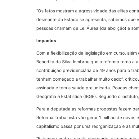
”Os fatos mostram a agressividade das elites contr
desmonte do Estado se apresenta, sabemos que vai
pessoas chamam de Lei Áurea (da abolição) e some
Impactos
Com a flexibilização da legislação em curso, além 
Benedita da Silva lembrou que a reforma torna a a
contribuição previdenciária de 49 anos para o tra
tenham começado a trabalhar muito cedo”, critico
assinada e tem a saúde prejudicada. Poucas chega
Geografia e Estatística (IBGE). Segundo o institu
Para a deputada,as reformas propostas fazem par
Reforma Trabalhista vão gerar 1 milhão de novos
capitalismo passa por uma reorganização e as mul
“Estamos vendo a direita chegando, dizendo que 