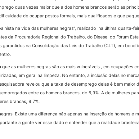
mprego duas vezes maior que a dos homens brancos serão as princip
ificuldade de ocupar postos formais, mais qualificados e que pagu
lhista na vida das mulheres negras”, realizado na última quarta-fei
ntes da Procuradoria Regional do Trabalho, do Dieese, do Fórum Est
tos garantidos na Consolidação das Leis do Trabalho (CLT), em benef
entro.
u que as mulheres negras são as mais vulneráveis , em ocupações co
izadas, em geral na limpeza. No entanto, a inclusão delas no merca
 pesquisadora revelou que a taxa de desemprego delas é bem maior 
esempregados entre os homens brancos, de 6,9%. A de mulheres par
eres brancas, 9,7%.
negras. Existe uma diferença não apenas na inserção de homens e m
portante a gente ver esse dado e entender que a realidade brasilei