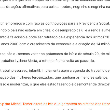
ticas de ações afirmativas para colocar pobre, negrinho e negrinha 
tir empregos e com isso as contribuições para a Previdência Social
ando o país não estava em crise, o desemprego caiu e a renda aum
to é falacioso e pode ser refutado pela experiência dos últimos 20
 anos 2000 com o crescimento da economia e a criação de 14 milhõe
 se não quisermos voltar ao patamares do início do século 20, de m
 trabalho Lysiane Motta, a reforma é uma volta ao passado.
rabalho escravo, infantil, implementassem a agenda do trabalho de
minação das mulheres terceirizadas, que ganham os menores salários
Isso é modernizar, o que eles estão fazendo é desmontar de direitos”
lpista Michel Temer altera as leis que garantem os direitos dos trab