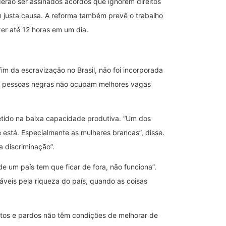
derão ser assinados acordos que ignorem direitos
em justa causa. A reforma também prevê o trabalho
er até 12 horas em um dia.
im da escravização no Brasil, não foi incorporada
As pessoas negras não ocupam melhores vagas
etido na baixa capacidade produtiva. “Um dos
está. Especialmente as mulheres brancas”, disse.
a discriminação”.
e um país tem que ficar de fora, não funciona”.
áveis pela riqueza do país, quando as coisas
retos e pardos não têm condições de melhorar de