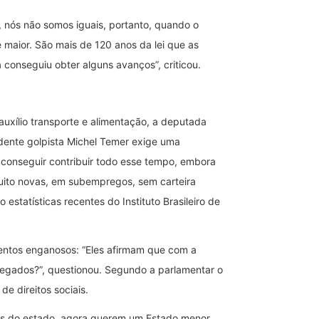
s, nós não somos iguais, portanto, quando o
 maior. São mais de 120 anos da lei que as
onseguiu obter alguns avanços”, criticou.
 auxílio transporte e alimentação, a deputada
idente golpista Michel Temer exige uma
o conseguir contribuir todo esse tempo, embora
uito novas, em subempregos, sem carteira
tatísticas recentes do Instituto Brasileiro de
entos enganosos: “Eles afirmam que com a
regados?”, questionou. Segundo a parlamentar o
e direitos sociais.
as do estado, agora querem um Estado menor,