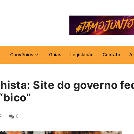
Convênios
Guias
Legislação
Contato
A
hista: Site do governo fe
“bico”
7
0