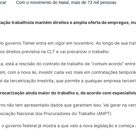
slação trabalhista mantém direitos e amplia oferta de empregos, m
lo governo Temer entra em vigor em novembro. Ao longo de sua tram
s direitos previstos na CLT e vai precarizar o trabalho.
sta, está a rescisão do contrato de trabalho de “comum acordo” ent
m, com a nova lei, investir cada vez mais em contratações temporár
 da terceirização irrestrita, que permite a qualquer empresa terceir
arização ainda maior do trabalho e, de acordo com especialistas
rno não tem apresentado dados que garantam isso. Vai gerar na verda
sociação Nacional dos Procuradores do Trabalho (ANPT).
, o governo federal já mostra a que veio a nova legislação e começa