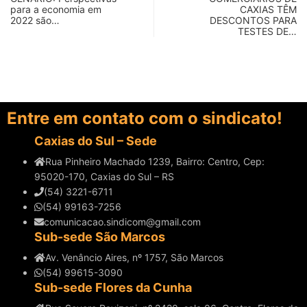
para a economia em
CAXIAS TÊM
2022 são…
DESCONTOS PARA
TESTES DE…
Entre em contato com o sindicato!
Caxias do Sul – Sede
Rua Pinheiro Machado 1239, Bairro: Centro, Cep:
95020-170, Caxias do Sul – RS
(54) 3221-6711
(54) 99163-7256
comunicacao.sindicom@gmail.com
Sub-sede São Marcos
Av. Venâncio Aires, nº 1757, São Marcos
(54) 99615-3090
Sub-sede Flores da Cunha