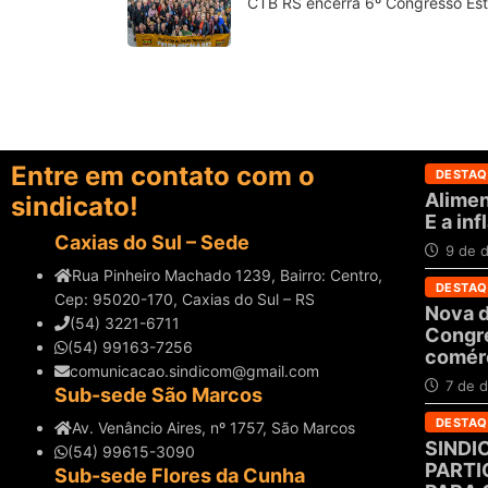
CTB RS encerra 6º Congresso Es
Entre em contato com o
DESTAQ
Alimen
sindicato!
E a in
Caxias do Sul – Sede
9 de 
Rua Pinheiro Machado 1239, Bairro: Centro,
DESTAQ
Cep: 95020-170, Caxias do Sul – RS
Nova d
(54) 3221-6711
Congre
(54) 99163-7256
comérc
comunicacao.sindicom@gmail.com
7 de 
Sub-sede São Marcos
DESTAQ
Av. Venâncio Aires, nº 1757, São Marcos
SINDI
(54) 99615-3090
PARTI
Sub-sede Flores da Cunha