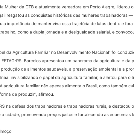
a da Mulher da CTB e atualmente vereadora em Porto Alegre, liderou 
igail resgatou as conquistas históricas das mulheres trabalhadoras — 
 a importância de manter viva essa trajetória de lutas dentro e fora
rabalho, como a dupla jornada e a desigualdade salarial, e convoco
el da Agricultura Familiar no Desenvolvimento Nacional” foi conduzid
a FETAG-RS. Barcelos apresentou um panorama da agricultura e da pe
produção de alimentos saudáveis, a preservação ambiental e a prom
, invisibilizando o papel da agricultura familiar, e alertou para o
“A agricultura familiar não apenas alimenta o Brasil, como também c
forma de produzir”, afirmou.
S na defesa dos trabalhadores e trabalhadoras rurais, e destacou o
e a cidade, promovendo preços justos e fortalecendo as economias l
almoço.