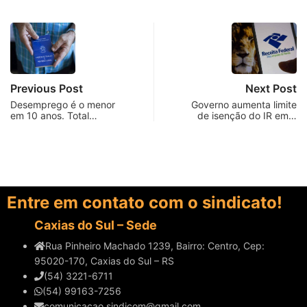
Previous Post
Next Post
Desemprego é o menor
Governo aumenta limite
em 10 anos. Total…
de isenção do IR em…
Entre em contato com o sindicato!
Caxias do Sul – Sede
Rua Pinheiro Machado 1239, Bairro: Centro, Cep:
95020-170, Caxias do Sul – RS
(54) 3221-6711
(54) 99163-7256
comunicacao.sindicom@gmail.com