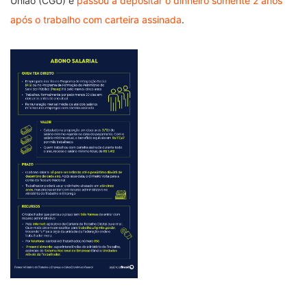
União (CGU) e
passou a depositar o dinheiro somente 2 anos
após o trabalho com carteira assinada
.