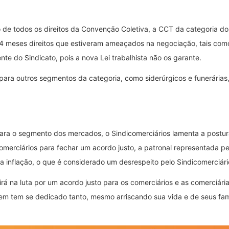
o de todos os direitos da Convenção Coletiva, a CCT da categoria d
4 meses direitos que estiveram ameaçados na negociação, tais como o
te do Sindicato, pois a nova Lei trabalhista não os garante.
ara outros segmentos da categoria, como siderúrgicos e funerárias
 o segmento dos mercados, o Sindicomerciários lamenta a postura 
icomerciários para fechar um acordo justo, a patronal representada 
da inflação, o que é considerado um desrespeito pelo Sindicomerciár
irá na luta por um acordo justo para os comerciários e as comerciá
quem tem se dedicado tanto, mesmo arriscando sua vida e de seus fam