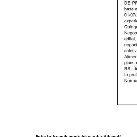
Foto: br.freepik.com/aleksandarlittlewolf