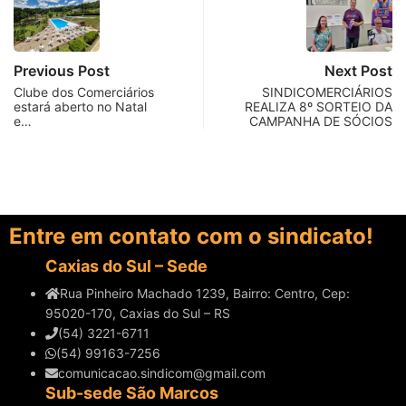
Previous Post
Next Post
Clube dos Comerciários
SINDICOMERCIÁRIOS
estará aberto no Natal
REALIZA 8º SORTEIO DA
e…
CAMPANHA DE SÓCIOS
Entre em contato com o sindicato!
Caxias do Sul – Sede
Rua Pinheiro Machado 1239, Bairro: Centro, Cep:
95020-170, Caxias do Sul – RS
(54) 3221-6711
(54) 99163-7256
comunicacao.sindicom@gmail.com
Sub-sede São Marcos