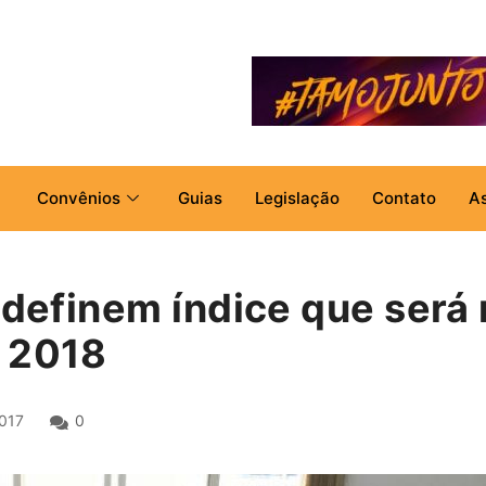
Convênios
Guias
Legislação
Contato
A
 definem índice que será 
l 2018
017
0