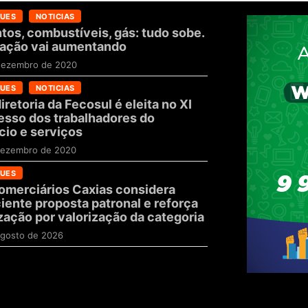
UES
NOTICIAS
tos, combustíveis, gás: tudo sobe.
flação vai aumentando
dezembro de 2020
UES
NOTICIAS
iretoria da Fecosul é eleita no XI
sso dos trabalhadores do
io e serviços
dezembro de 2020
UES
omerciários Caxias considera
ciente proposta patronal e reforça
zação por valorização da categoria
gosto de 2026