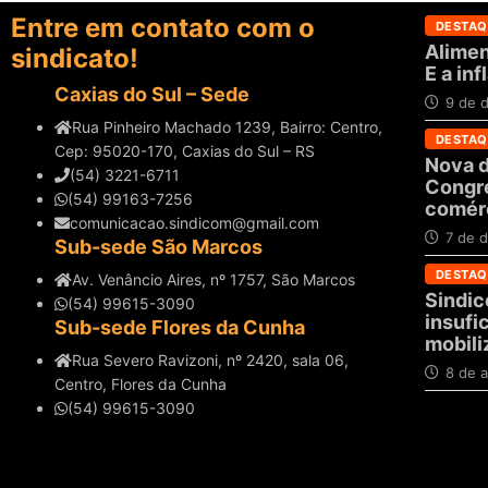
Entre em contato com o
DESTAQ
Alimen
sindicato!
E a in
Caxias do Sul – Sede
9 de 
Rua Pinheiro Machado 1239, Bairro: Centro,
DESTAQ
Cep: 95020-170, Caxias do Sul – RS
Nova d
(54) 3221-6711
Congre
(54) 99163-7256
comérc
comunicacao.sindicom@gmail.com
7 de 
Sub-sede São Marcos
DESTAQ
Av. Venâncio Aires, nº 1757, São Marcos
Sindic
(54) 99615-3090
insufi
Sub-sede Flores da Cunha
mobili
Rua Severo Ravizoni, nº 2420, sala 06,
8 de a
Centro, Flores da Cunha
(54) 99615-3090