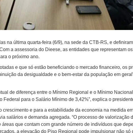
as na última quarta-feira (6/9), na sede da CTB-RS, e definiram
Com a assessoria do Dieese, as entidades que representam os 
ara o próximo ano.
tadas e que só estão beneficiando o mercado financeiro, os pro
minuição da desigualdade e o bem-estar da população em geral”
tual de diferença entre o Mínimo Regional e o Mínimo Nacional,
o Federal para o Salário Mínimo de 3,42%”, explica o presiden
a o crescimento e para a estabilidade da economia na medida 
a salários e demanda agregada. “O processo de valorização do
 de áreas que contam com grande número de indivíduos que dep
cados, a elevação do Piso Regional pode impulsionar não só o