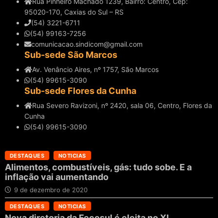
Rua Pinheiro Machado 1239, Bairro: Centro, Cep:
95020-170, Caxias do Sul – RS
(54) 3221-6711
(54) 99163-7256
comunicacao.sindicom@gmail.com
Sub-sede São Marcos
Av. Venâncio Aires, nº 1757, São Marcos
(54) 99615-3090
Sub-sede Flores da Cunha
Rua Severo Ravizoni, nº 2420, sala 06, Centro, Flores da
Cunha
(54) 99615-3090
DESTAQUES
NOTICIAS
Alimentos, combustíveis, gás: tudo sobe. E a
inflação vai aumentando
9 de dezembro de 2020
DESTAQUES
NOTICIAS
Nova diretoria da Fecosul é eleita no XI