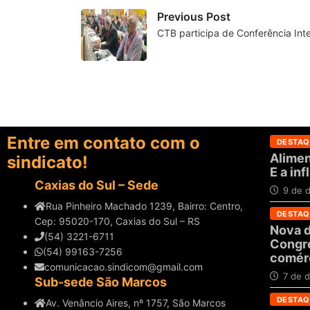
Previous Post
CTB participa de Conferência Int
Entre em contato com o
DESTAQ
Alimen
sindicato!
E a in
Caxias do Sul – Sede
9 de 
Rua Pinheiro Machado 1239, Bairro: Centro,
DESTAQ
Cep: 95020-170, Caxias do Sul – RS
Nova d
(54) 3221-6711
Congre
(54) 99163-7256
comérc
comunicacao.sindicom@gmail.com
7 de 
Sub-sede São Marcos
DESTAQ
Av. Venâncio Aires, nº 1757, São Marcos