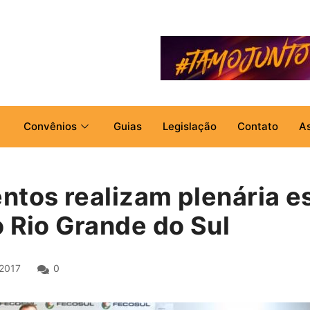
Convênios
Guias
Legislação
Contato
A
ntos realizam plenária e
o Rio Grande do Sul
2017
0