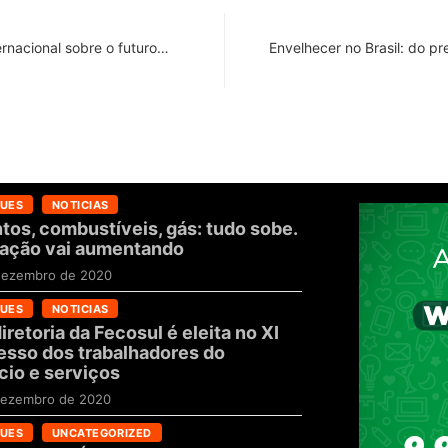
ernacional sobre o futuro…
Envelhecer no Brasil: do p
UES
NOTICIAS
tos, combustíveis, gás: tudo sobe.
flação vai aumentando
dezembro de 2020
UES
NOTICIAS
iretoria da Fecosul é eleita no XI
sso dos trabalhadores do
io e serviços
dezembro de 2020
UES
UNCATEGORIZED