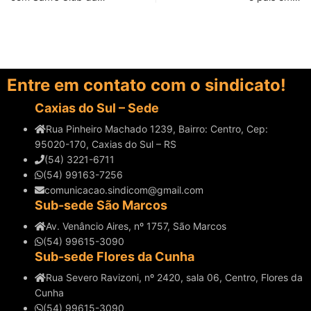
Entre em contato com o sindicato!
Caxias do Sul – Sede
Rua Pinheiro Machado 1239, Bairro: Centro, Cep:
95020-170, Caxias do Sul – RS
(54) 3221-6711
(54) 99163-7256
comunicacao.sindicom@gmail.com
Sub-sede São Marcos
Av. Venâncio Aires, nº 1757, São Marcos
(54) 99615-3090
Sub-sede Flores da Cunha
Rua Severo Ravizoni, nº 2420, sala 06, Centro, Flores da
Cunha
(54) 99615-3090