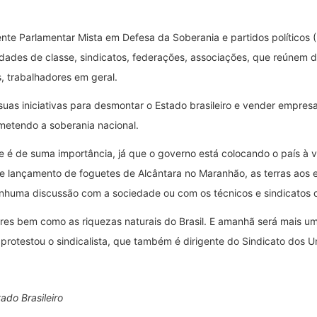
ente Parlamentar Mista em Defesa da Soberania e partidos políticos 
tidades de classe, sindicatos, federações, associações, que reúnem 
s, trabalhadores em geral.
as iniciativas para desmontar o Estado brasileiro e vender empresa
ometendo a soberania nacional.
te é de suma importância, já que o governo está colocando o país à
e lançamento de foguetes de Alcântara no Maranhão, as terras aos e
enhuma discussão com a sociedade ou com os técnicos e sindicatos d
dores bem como as riquezas naturais do Brasil. E amanhã será mais
protestou o sindicalista, que também é dirigente do Sindicato dos U
ado Brasileiro