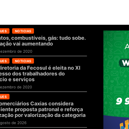
UES
NOTICIAS
tos, combustíveis, gás: tudo sobe.
flação vai aumentando
dezembro de 2020
UES
NOTICIAS
iretoria da Fecosul é eleita no XI
sso dos trabalhadores do
io e serviços
dezembro de 2020
UES
omerciários Caxias considera
ciente proposta patronal e reforça
zação por valorização da categoria
gosto de 2026