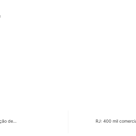
s
pção de…
RJ: 400 mil comerci