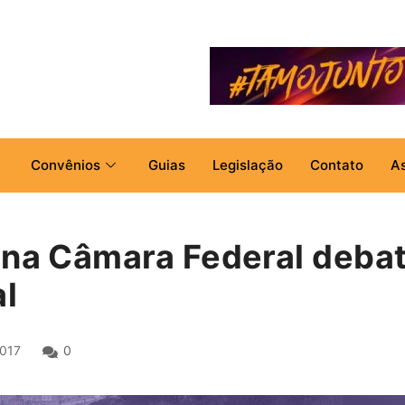
Convênios
Guias
Legislação
Contato
A
 na Câmara Federal debat
l
2017
0