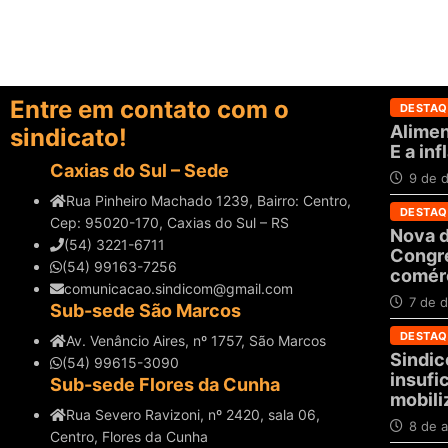
Entre em contato com o
DESTAQ
Alimen
sindicato!
E a in
Caxias do Sul – Sede
9 de 
Rua Pinheiro Machado 1239, Bairro: Centro,
DESTAQ
Cep: 95020-170, Caxias do Sul – RS
Nova d
(54) 3221-6711
Congre
(54) 99163-7256
comérc
comunicacao.sindicom@gmail.com
7 de 
Sub-sede São Marcos
DESTAQ
Av. Venâncio Aires, nº 1757, São Marcos
Sindic
(54) 99615-3090
insufi
Sub-sede Flores da Cunha
mobili
Rua Severo Ravizoni, nº 2420, sala 06,
8 de a
Centro, Flores da Cunha