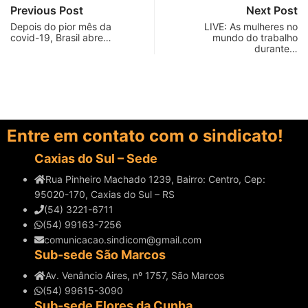
Previous Post
Next Post
Depois do pior mês da
LIVE: As mulheres no
covid-19, Brasil abre…
mundo do trabalho
durante…
Entre em contato com o sindicato!
Caxias do Sul – Sede
Rua Pinheiro Machado 1239, Bairro: Centro, Cep:
95020-170, Caxias do Sul – RS
(54) 3221-6711
(54) 99163-7256
comunicacao.sindicom@gmail.com
Sub-sede São Marcos
Av. Venâncio Aires, nº 1757, São Marcos
(54) 99615-3090
Sub-sede Flores da Cunha