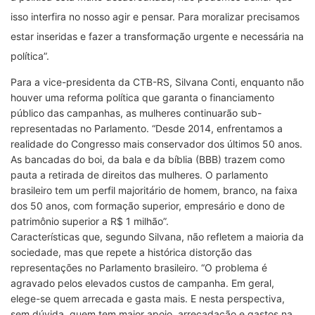
isso interfira no nosso agir e pensar. Para moralizar precisamos
estar inseridas e fazer a transformação urgente e necessária na
política”.
Para a vice-presidenta da CTB-RS, Silvana Conti, enquanto não
houver uma reforma política que garanta o financiamento
público das campanhas, as mulheres continuarão sub-
representadas no Parlamento. “Desde 2014, enfrentamos a
realidade do Congresso mais conservador dos últimos 50 anos.
As bancadas do boi, da bala e da bíblia (BBB) trazem como
pauta a retirada de direitos das mulheres. O parlamento
brasileiro tem um perfil majoritário de homem, branco, na faixa
dos 50 anos, com formação superior, empresário e dono de
patrimônio superior a R$ 1 milhão”.
Características que, segundo Silvana, não refletem a maioria da
sociedade, mas que repete a histórica distorção das
representações no Parlamento brasileiro. “O problema é
agravado pelos elevados custos de campanha. Em geral,
elege-se quem arrecada e gasta mais. E nesta perspectiva,
sem dúvida, quem tem maior apoio, arrecadação e gastos na