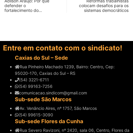
Adilson Araújo: Por que
Reformas trabalhistas
defender o
colocam desafios para os
fortalecimento do…
sistemas democráticos
Entre em contato com o sindicato!
Caxias do Sul – Sede
Rua Pinheiro Machado 1239, Bairro: Centro, Cep:
95020-170, Caxias do Sul – RS
(54) 3221-6711
(54) 99163-7256
comunicacao.sindicom@gmail.com
Sub-sede São Marcos
Av. Venâncio Aires, nº 1757, São Marcos
(54) 99615-3090
Sub-sede Flores da Cunha
Rua Severo Ravizoni, nº 2420, sala 06, Centro, Flores da